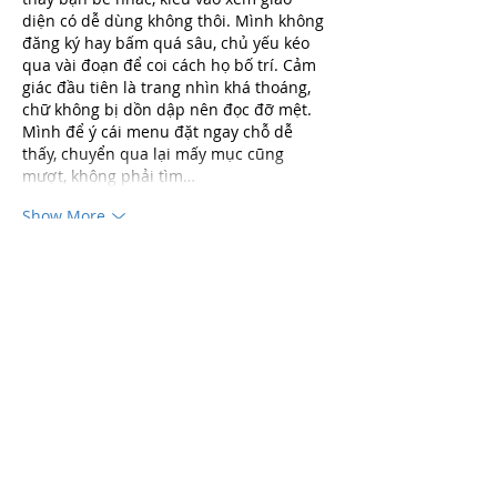
diện có dễ dùng không thôi. Mình không 
đăng ký hay bấm quá sâu, chủ yếu kéo 
qua vài đoạn để coi cách họ bố trí. Cảm 
giác đầu tiên là trang nhìn khá thoáng, 
chữ không bị dồn dập nên đọc đỡ mệt. 
Mình để ý cái menu đặt ngay chỗ dễ 
thấy, chuyển qua lại mấy mục cũng 
mượt, không phải tìm…
Show More
Like
Reply
nolafo.wle156+abc123
Jul 22
ket qua bong da net
 dạo này thấy bạn bè 
nhắc hoài nên mình cũng ghé thử cho 
biết. Mình chỉ cần xem tỷ số nhanh chứ 
không rành kèo hay nhận định gì nhiều, 
nên vào là nhìn ngay cái bảng livescore. 
Công nhận họ làm dạng cột rõ ràng, trận 