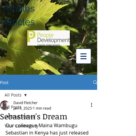
Articles
Articles
Post
All Posts
David Fletcher
All Posts
Jan 9, 2025
1 min read
Sebastian's Dream
Getting Started
Our colleague Maina Wambugu 
Your Community
Sebastian in Kenya has just released 