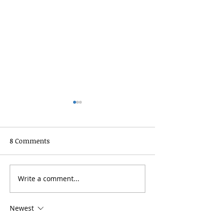
8 Comments
An unfinished 
Write a comment...
Building Friendships of
Joy
Newest