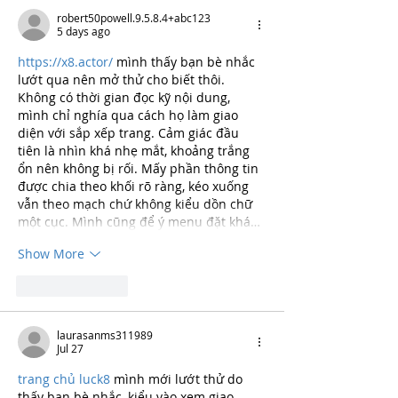
robert50powell.9.5.8.4+abc123
5 days ago
https://x8.actor/
 mình thấy bạn bè nhắc 
lướt qua nên mở thử cho biết thôi. 
Không có thời gian đọc kỹ nội dung, 
mình chỉ nghía qua cách họ làm giao 
diện với sắp xếp trang. Cảm giác đầu 
tiên là nhìn khá nhẹ mắt, khoảng trắng 
ổn nên không bị rối. Mấy phần thông tin 
được chia theo khối rõ ràng, kéo xuống 
vẫn theo mạch chứ không kiểu dồn chữ 
một cục. Mình cũng để ý menu đặt khá…
Show More
Like
Reply
laurasanms311989
Jul 27
trang chủ luck8
 mình mới lướt thử do 
thấy bạn bè nhắc, kiểu vào xem giao 