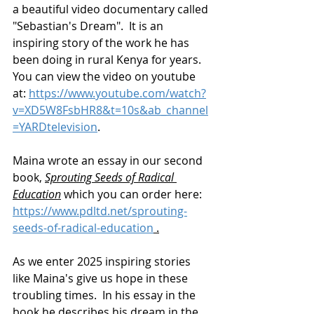
a beautiful video documentary called 
"Sebastian's Dream".  It is an 
inspiring story of the work he has 
been doing in rural Kenya for years.  
You can view the video on youtube 
at: 
https://www.youtube.com/watch?
v=XD5W8FsbHR8&t=10s&ab_channel
=YARDtelevision
.
Maina wrote an essay in our second 
book, 
Sprouting Seeds of Radical 
Education
 which you can order here:  
https://www.pdltd.net/sprouting-
seeds-of-radical-education
 .
As we enter 2025 inspiring stories 
like Maina's give us hope in these 
troubling times.  In his essay in the 
book he describes his dream in the 